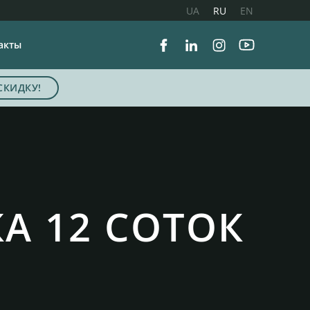
UA
RU
EN
акты
Facebook
Linkedin
Instagram
Youtube
СКИДКУ!
А 12 СОТОК