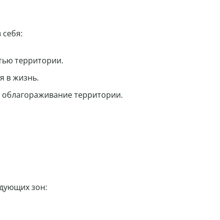
 себя:
тью территории.
я в жизнь.
я облагораживание территории.
едующих зон: