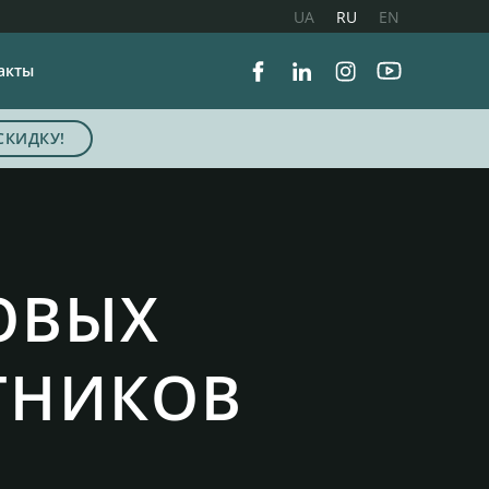
UA
RU
EN
акты
Facebook
Linkedin
Instagram
Youtube
СКИДКУ!
ОВЫХ
ТНИКОВ