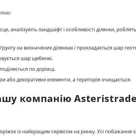
апно:
сце, аналізують ландшафт і особливості ділянки, роблят
рунту на визначених ділянках і прокладається шар геот
овується шар щебеню.
оділяється по доріжці.
 або декоративні елементи, а територія очищається.
ашу компанію Asteristrad
іжок із найкращим сервісом на ринку. Усі побажання к