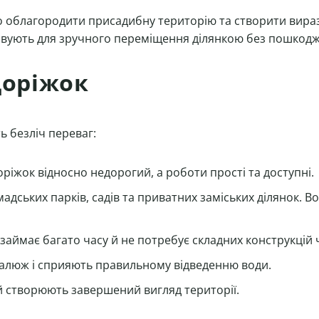
о облагородити присадибну територію та створити вира
товують для зручного переміщення ділянкою без пошкод
доріжок
ь безліч переваг:
оріжок відносно недорогий, а роботи прості та доступні.
адських парків, садів та приватних заміських ділянок. 
займає багато часу й не потребує складних конструкцій 
алюж і сприяють правильному відведенню води.
й створюють завершений вигляд території.