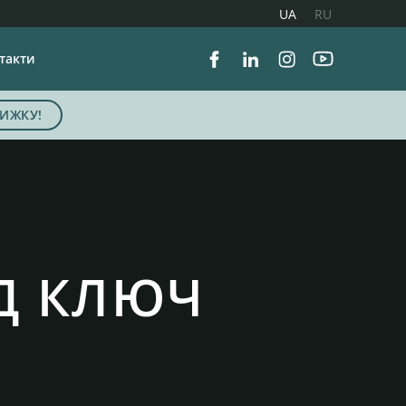
UA
RU
такти
Facebook
Linkedin
Instagram
Youtube
ИЖКУ!
ІД КЛЮЧ