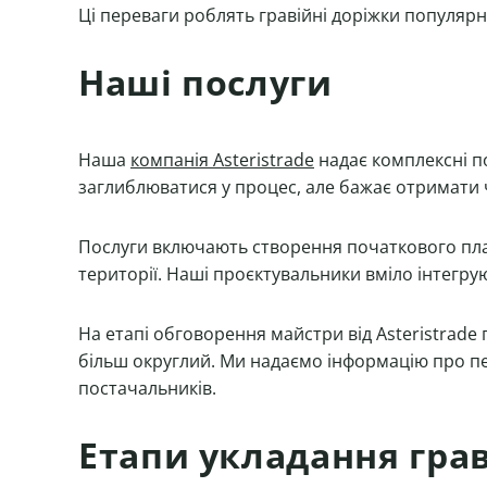
Ці переваги роблять гравійні доріжки популярн
Наші послуги
Наша
компанія Asteristrade
надає комплексні по
заглиблюватися у процес, але бажає отримати ч
Послуги включають створення початкового пла
території. Наші проєктувальники вміло інтегру
На етапі обговорення майстри від Asteristrad
більш округлий. Ми надаємо інформацію про пе
постачальників.
Етапи укладання гра