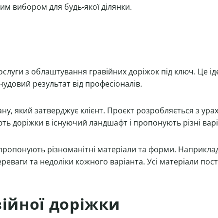
им вибором для будь-якої ділянки.
слуги з облаштування гравійних доріжок під ключ. Це іде
удовий результат від професіоналів.
ну, який затверджує клієнт. Проєкт розробляється з ур
ють доріжки в існуючий ландшафт і пропонують різні ва
e пропонують різноманітні матеріали та форми. Наприкла
реваги та недоліки кожного варіанта. Усі матеріали пос
війної доріжки