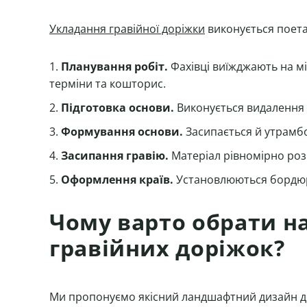
Укладання гравійної доріжки
виконується поет
Планування робіт.
Фахівці виїжджають на мі
терміни та кошторис.
Підготовка основи.
Виконується видалення ґ
Формування основи.
Засипається й утрамб
Засипання гравію.
Матеріал рівномірно розп
Оформлення країв.
Установлюються бордюри
Чому варто обрати н
гравійних доріжок?
Ми пропонуємо якісний ландшафтний дизайн дор