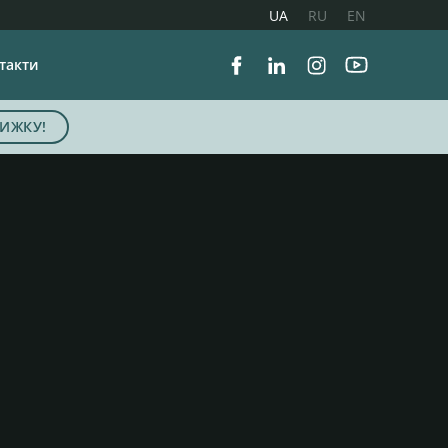
UA
RU
EN
такти
Facebook
Linkedin
Instagram
Youtube
ИЖКУ!