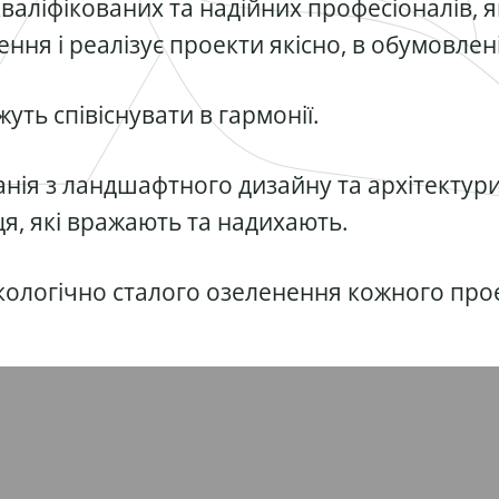
валіфікованих та надійних професіоналів, 
ння і реалізує проекти якісно, в обумовлені
ть співіснувати в гармонії.
анія з ландшафтного дизайну та архітекту
ця, які вражають та надихають.
екологічно сталого озеленення кожного прое