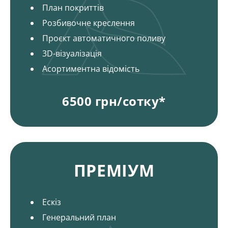
План покриттів
Розбивочне креслення
Проєкт автоматичного поливу
3D-візуалізація
Асортиментна відомість
6500 грн/сотку*
Пакети і ціни на ландшафтний дизайн
ПРЕМІУМ
Ескіз
Генеральний план