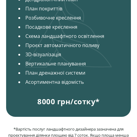
План покриттів
Розбивочне креслення
Посадкове креслення
Схема ландшафтного освітлення
Проєкт автоматичного поливу
3D-візуалізація
Вертикальне планування
План дренажної системи
Асортиментна відомість
8000 грн/сотку*
*Вартість послуг ландшафтного дизайнера зазначена для
проєктування ділянки площею від 7 соток. Якщо площа менша