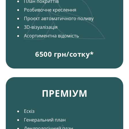
План покриттів
Розбивочне креслення
Проєкт автоматичного поливу
3D-візуалізація
Асортиментна відомість
6500 грн/сотку*
Пакети і ціни на ландшафтний дизайн
ПРЕМІУМ
Ескіз
Генеральний план
Дендрологічний план