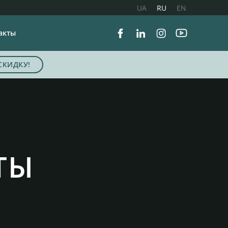
UA
RU
EN
акты
Facebook
Linkedin
Instagram
Youtube
СКИДКУ!
ТЫ