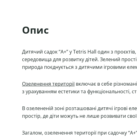
Опис
Дитячий садок “А+” у Tetris Hall один з проєкті
середовища для розвитку дітей. Зелений прост
природа поєднується з дитячими ігровими еле
Озеленення території
включає в себе різномані
з урахуванням естетики та функціональності, 
В озелененій зоні розташовані дитячі ігрові е
простір, де діти можуть не лише розвивати св
Загалом, озеленення території при садочку “А+