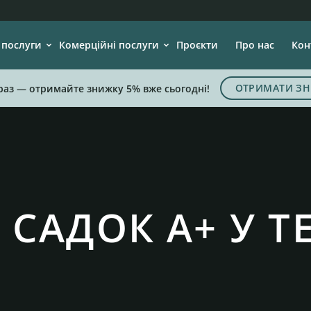
 послуги
Комерційні послуги
Проєкти
Про нас
Кон
ОТРИМАТИ ЗН
раз — отримайте знижку 5% вже сьогодні!
САДОК А+ У TE