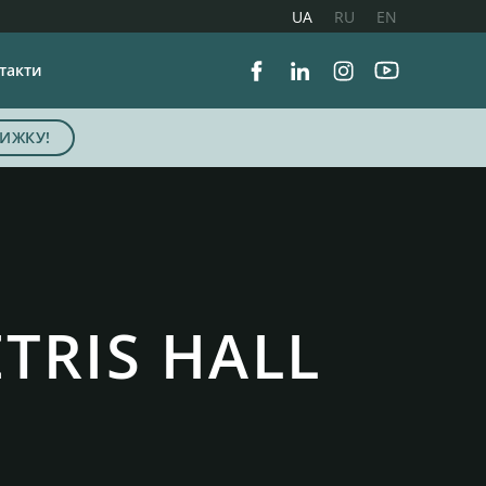
UA
RU
EN
такти
Facebook
Linkedin
Instagram
Youtube
ИЖКУ!
TRIS HALL