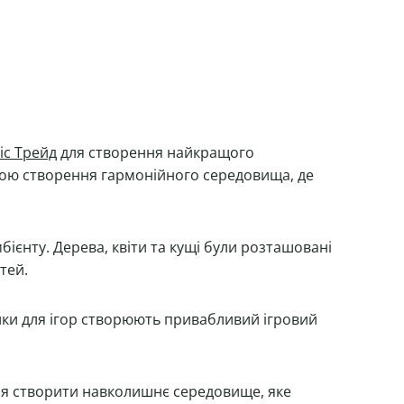
іс Трейд
для створення найкращого
етою створення гармонійного середовища, де
ієнту. Дерева, квіти та кущі були розташовані
тей.
чики для ігор створюють привабливий ігровий
ння створити навколишнє середовище, яке