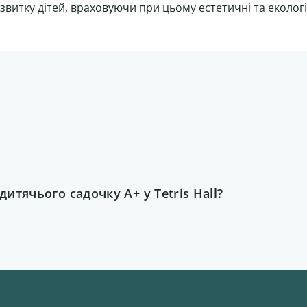
итку дітей, враховуючи при цьому естетичні та екологі
тячього садочку А+ у Tetris Hall?