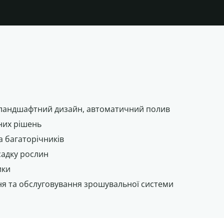
 ландшафтний дизайн, автоматичний полив
тних рішень
а багаторічників
садку рослин
ики
ня та обслуговування зрошувальної системи