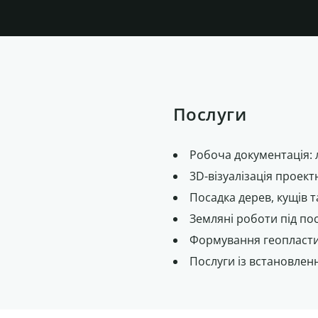
Послуги
Робоча документація:
3D-візуалізація проек
Посадка дерев, кущів т
Земляні роботи під по
Формування геопласт
Послуги із встановлен