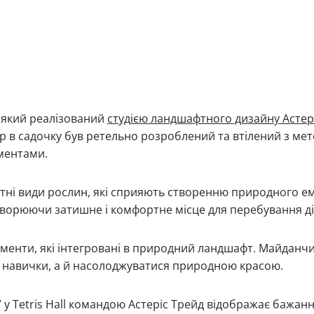
в, який реалізований
студією ландшафтного дизайну Астер
ір в садочку був ретельно розроблений та втілений з м
ментами.
тні види рослин, які сприяють створенню природного емб
створюючи затишне і комфортне місце для перебування ді
лементи, які інтегровані в природний ландшафт. Майдан
ої навички, а й насолоджуватися природною красою.
” у Tetris Hall командою Астеріс Трейд відображає бажа