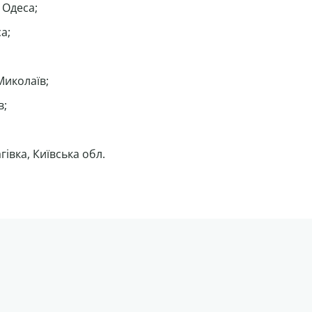
 Одеса;
а;
Миколаїв;
в;
гівка, Київська обл.