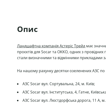
Опис
Ландшафтна компанія Астеріс Трейд
має значни
проєктів для Socar та OKKO, одних з провідних 
стали визначними та відмінними прикладами за
На нашому рахунку десятки озеленених АЗС по вс
АЗС Socar вул. Сортувальна, 24, м. Київ;
АЗС Socar вул. Інститутська, 4, Гатне, Київськ
АЗС Socar вул. Люстдорфська дорога, 11 А, м.