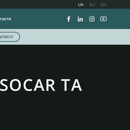
UA
RU
EN
такти
Facebook
Linkedin
Instagram
Youtube
ИЖКУ!
 SOCAR ТА